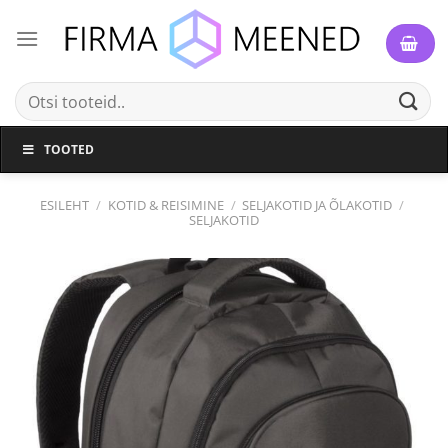
Skip
to
content
Otsi:
TOOTED
ESILEHT
/
KOTID & REISIMINE
/
SELJAKOTID JA ÕLAKOTID
/
SELJAKOTID