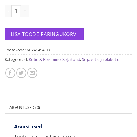
Arcano seljakott kogus
LISA TOODE PÄRINGUKORVI
Tootekood:
AP741494-09
Kategooriad:
Kotid & Reisimine
,
Seljakotid
,
Seljakotid ja õlakotid
ARVUSTUSED (0)
Arvustused
Tooteülevaateid veel ei ole.