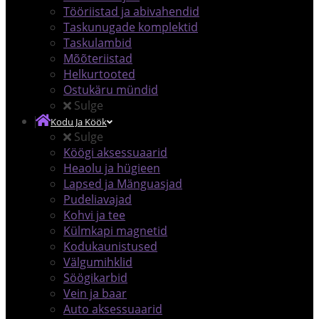
Tööriistad ja abivahendid
Taskunugade komplektid
Taskulambid
Mõõteriistad
Helkurtooted
Ostukäru mündid
Sulge
Kodu Ja Köök
Sulge
Köögi aksessuaarid
Heaolu ja hügieen
Lapsed ja Mänguasjad
Pudeliavajad
Kohvi ja tee
Külmkapi magnetid
Kodukaunistused
Välgumihklid
Söögikarbid
Vein ja baar
Auto aksessuaarid