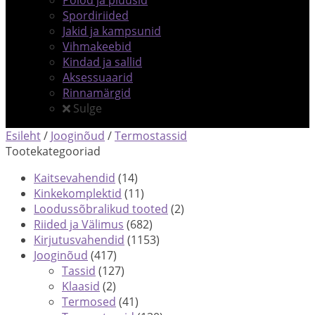
Polod ja pluusid
Spordiriided
Jakid ja kampsunid
Vihmakeebid
Kindad ja sallid
Aksessuaarid
Rinnamärgid
Sulge
Esileht
/
Jooginõud
/
Termostassid
Tootekategooriad
Kaitsevahendid
(14)
Kinkekomplektid
(11)
Loodussõbralikud tooted
(2)
Riided ja Välimus
(682)
Kirjutusvahendid
(1153)
Jooginõud
(417)
Tassid
(127)
Klaasid
(2)
Termosed
(41)