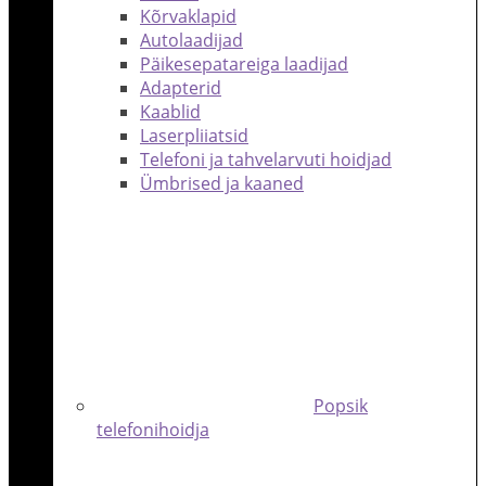
Kõrvaklapid
Autolaadijad
Päikesepatareiga laadijad
Adapterid
Kaablid
Laserpliiatsid
Telefoni ja tahvelarvuti hoidjad
Ümbrised ja kaaned
Popsik
telefonihoidja