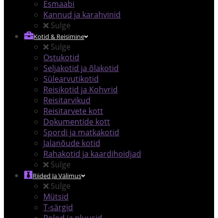
Esmaabi
Kannud ja karahvinid
Sulge
Kotid & Reisimine
Sulge
Ostukotid
Seljakotid ja õlakotid
Sülearvutikotid
Reisikotid ja Kohvrid
Reisitarvikud
Reisitarvete kott
Dokumentide kott
Spordi ja matkakotid
Jalanõude kotid
Rahakotid ja kaardihoidjad
Sulge
Riided Ja Välimus
Sulge
Mütsid
T-särgid