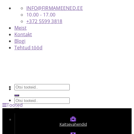
Skip
INFO@FIRMAMEENED.EE
to
10.00 - 17.00
content
+372 5599 3818
Meist
Kontakt
Blogi
Tehtud tööd
Otsi:
Otsi:
Tooted
KONTAKT
Kaitsevahendid
PÄRINGUKORV