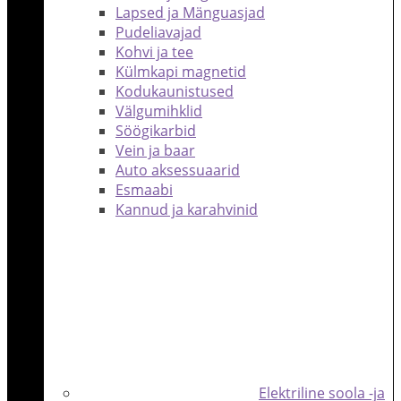
Lapsed ja Mänguasjad
Pudeliavajad
Kohvi ja tee
Külmkapi magnetid
Kodukaunistused
Välgumihklid
Söögikarbid
Vein ja baar
Auto aksessuaarid
Esmaabi
Kannud ja karahvinid
Elektriline soola -ja