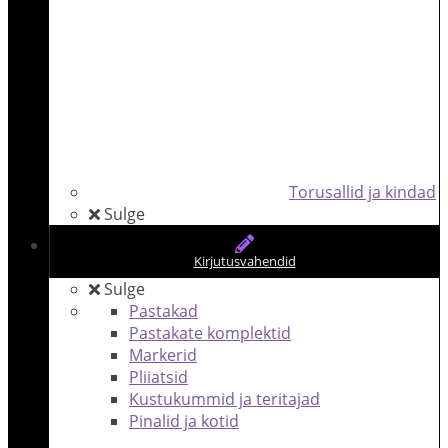
Torusallid ja kindad
Sulge
Kirjutusvahendid
Sulge
Pastakad
Pastakate komplektid
Markerid
Pliiatsid
Kustukummid ja teritajad
Pinalid ja kotid