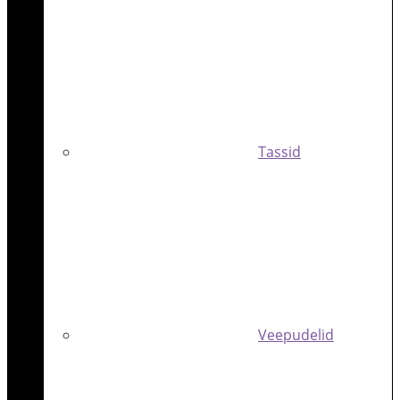
Tassid
Veepudelid