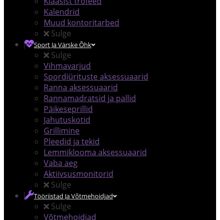
Klaasist trofeed
Kalendrid
Muud kontoritarbed
Sulge
Sport Ja Värske Õhk
Sulge
Vihmavarjud
Spordiürituste aksessuaarid
Ranna aksessuaarid
Rannamadratsid ja pallid
Päikeseprillid
Jahutuskotid
Grillimine
Pleedid ja tekid
Lemmiklooma aksessuaarid
Vaba aeg
Aktiivsusmonitorid
Sulge
Tööriistad Ja Võtmehoidjad
Sulge
Võtmehoidjad