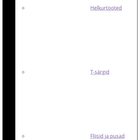
Helkurtooted
T-särgid
Fliisid ja pusad