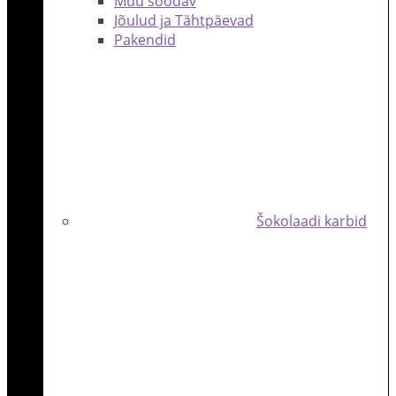
Muu söödav
Jõulud ja Tähtpäevad
Pakendid
Šokolaadi karbid