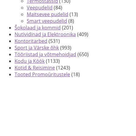
Termostassid
(130)
Veepudelid
(84)
Maitsevee pudelid
(13)
Smart veepudelid
(8)
Šokolaad ja kommid
(201)
Nutividinad ja Elektroonika
(409)
Kontoritarbed
(531)
Sport ja Värske õhk
(993)
Tööriistad ja võtmehoidjad
(650)
Kodu ja Köök
(1133)
Kotid & Reisimine
(1243)
Tooted Promoüritustele
(18)