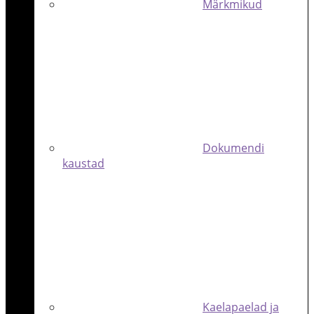
Märkmikud
Dokumendi
kaustad
Kaelapaelad ja