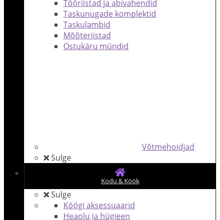
Tööriistad ja abivahendid
Taskunugade komplektid
Taskulambid
Mõõteriistad
Ostukäru mündid
Võtmehoidjad
Sulge
Kodu & Köök
Sulge
Köögi aksessuaarid
Heaolu ja hügieen