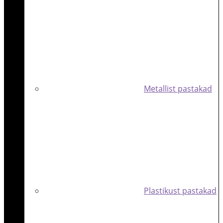
Metallist pastakad
Plastikust pastakad