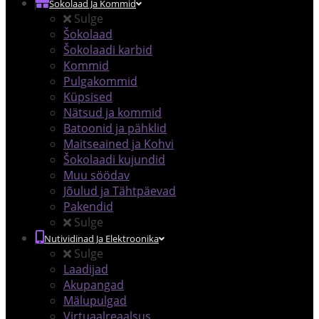
Šokolaad Ja Kommid
Sulge
Šokolaad
Šokolaadi karbid
Kommid
Pulgakommid
Küpsised
Nätsud ja kommid
Batoonid ja pähklid
Maitseained ja Kohvi
Šokolaadi kujundid
Muu söödav
Jõulud ja Tähtpäevad
Pakendid
Sulge
Nutividinad Ja Elektroonika
Sulge
Laadijad
Akupangad
Mälupulgad
Virtuaalreaalsus