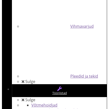
Vihmavarjud
Pleedid ja tekid
Sulge
Tööriistad
Sulge
Võtmehoidjad