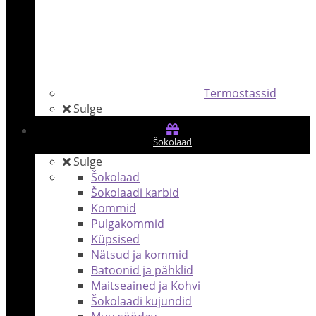
Termostassid
Sulge
Šokolaad
Sulge
Šokolaad
Šokolaadi karbid
Kommid
Pulgakommid
Küpsised
Nätsud ja kommid
Batoonid ja pähklid
Maitseained ja Kohvi
Šokolaadi kujundid