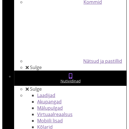
Kommid
Nätsud ja pastillid
Sulge
Nutividinad
Sulge
Laadijad
Akupangad
Mälupulgad
Virtuaalreaalsus
Mobiili lisad
Kõlarid