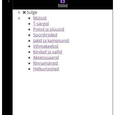
Riided
Sulge
Mütsid
T-särgid
Polod ja pluusid
Spordiriided
Jakid ja kampsunid
Vihmakeebid
Kindad ja sallid
Aksessuaarid
Rinnamärgid
Helkurtooted