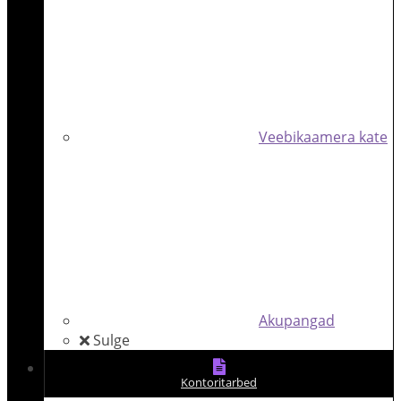
Veebikaamera kate
Akupangad
Sulge
Kontoritarbed