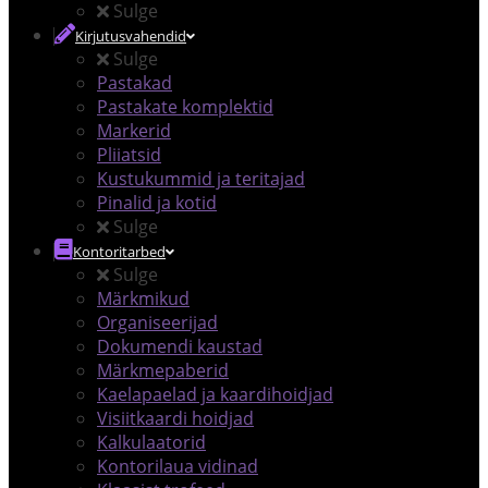
Sulge
Kirjutusvahendid
Sulge
Pastakad
Pastakate komplektid
Markerid
Pliiatsid
Kustukummid ja teritajad
Pinalid ja kotid
Sulge
Kontoritarbed
Sulge
Märkmikud
Organiseerijad
Dokumendi kaustad
Märkmepaberid
Kaelapaelad ja kaardihoidjad
Visiitkaardi hoidjad
Kalkulaatorid
Kontorilaua vidinad