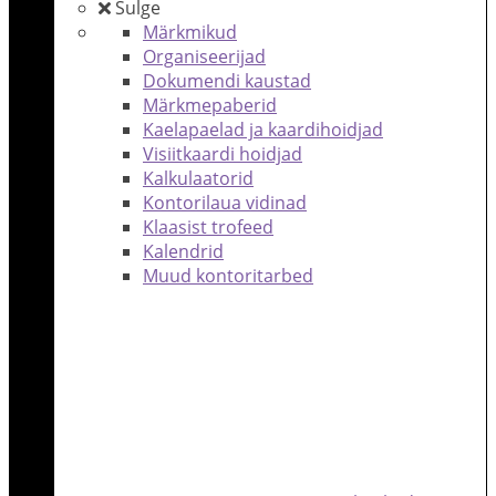
Sulge
Märkmikud
Organiseerijad
Dokumendi kaustad
Märkmepaberid
Kaelapaelad ja kaardihoidjad
Visiitkaardi hoidjad
Kalkulaatorid
Kontorilaua vidinad
Klaasist trofeed
Kalendrid
Muud kontoritarbed