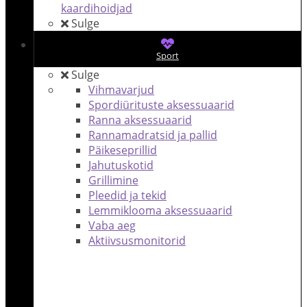
kaardihoidjad
Sulge
Sport
Sulge
Vihmavarjud
Spordiürituste aksessuaarid
Ranna aksessuaarid
Rannamadratsid ja pallid
Päikeseprillid
Jahutuskotid
Grillimine
Pleedid ja tekid
Lemmiklooma aksessuaarid
Vaba aeg
Aktiivsusmonitorid