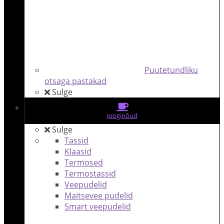
Puutetundliku
otsaga pastakad
Sulge
Jooginõud
Sulge
Tassid
Klaasid
Termosed
Termostassid
Veepudelid
Maitsevee pudelid
Smart veepudelid