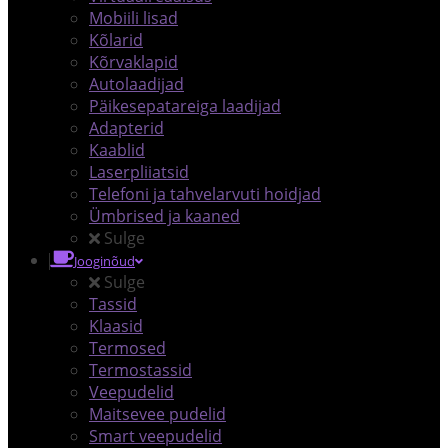
Mobiili lisad
Kõlarid
Kõrvaklapid
Autolaadijad
Päikesepatareiga laadijad
Adapterid
Kaablid
Laserpliiatsid
Telefoni ja tahvelarvuti hoidjad
Ümbrised ja kaaned
Sulge
Jooginõud
Sulge
Tassid
Klaasid
Termosed
Termostassid
Veepudelid
Maitsevee pudelid
Smart veepudelid