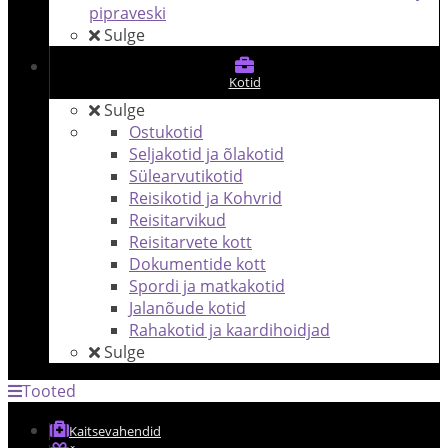
pipraveski
Sulge
Kotid
Sulge
Ostukotid
Seljakotid ja õlakotid
Sülearvutikotid
Reisikotid ja Kohvrid
Reisitarvikud
Reisitarvete kott
Dokumentide kott
Spordi ja matkakotid
Jalanõude kotid
Rahakotid ja kaardihoidjad
Sulge
Tooted
Kaitsevahendid