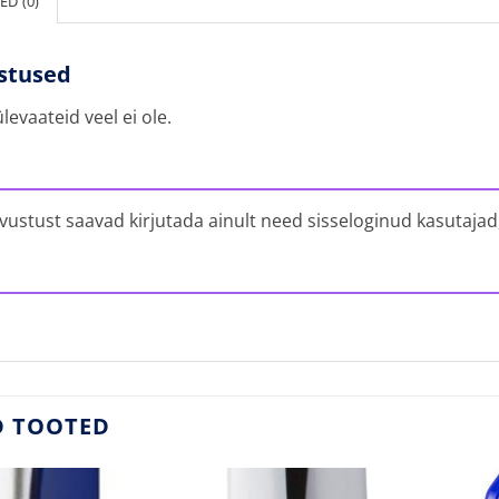
D (0)
stused
levaateid veel ei ole.
vustust saavad kirjutada ainult need sisseloginud kasutajad
D TOOTED