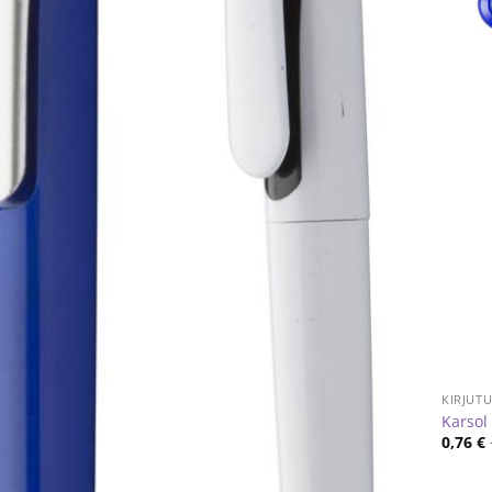
KIRJUT
Karsol
0,76
€