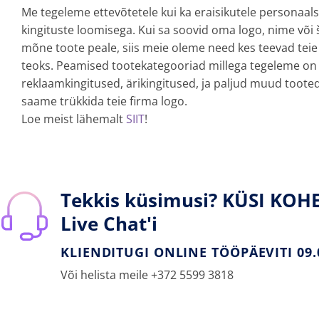
Me tegeleme ettevõtetele kui ka eraisikutele personaal
kingituste loomisega. Kui sa soovid oma logo, nime või 
mõne toote peale, siis meie oleme need kes teevad teie
teoks. Peamised tootekategooriad millega tegeleme on
reklaamkingitused, ärikingitused, ja paljud muud toote
saame trükkida teie firma logo.
Loe meist lähemalt
SIIT
!
Tekkis küsimusi? KÜSI KOHE
Live Chat'i
KLIENDITUGI ONLINE TÖÖPÄEVITI 09.0
Või helista meile +372 5599 3818