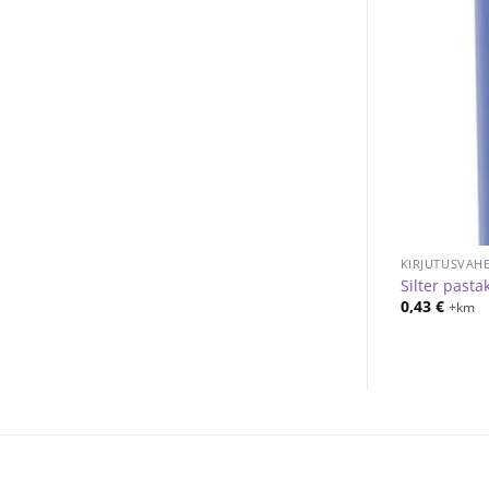
KIRJUTUSVAHENDID
Waver pastakas
0,32
€
+km
KIRJUTUSVAH
Silter pasta
0,43
€
+km