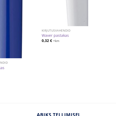
KIRJUTUSVAHENDID
Waver pastakas
0,32
€
+km
ENDID
kas
ABIKS TELLIMISEL