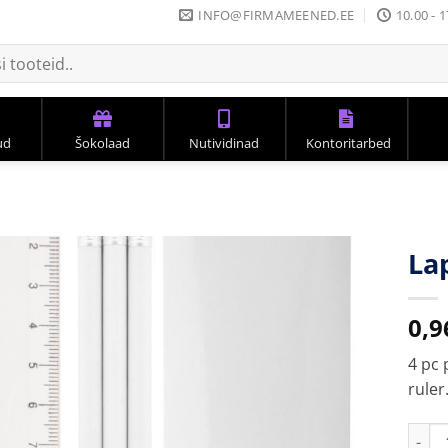
INFO@FIRMAMEENED.EE
10.00 - 
ud
Šokolaad
Nutividinad
Kontoritarbed
La
0,
4 pc 
ruler
Lapta