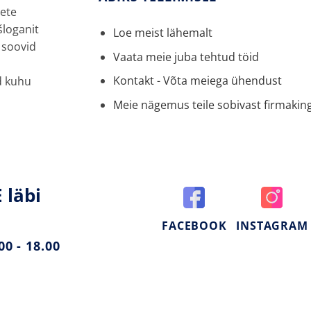
sete
šloganit
Loe meist lähemalt
 soovid
Vaata meie juba tehtud töid
Kontakt - Võta meiega ühendust
d kuhu
Meie nägemus teile sobivast firmaking
 läbi
FACEBOOK
INSTAGRAM
0 - 18.00