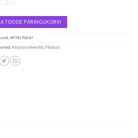
SA TOODE PÄRINGUKORVI
kood:
AP741704-01
oriad:
Kirjutusvahendid
,
Pliiatsid