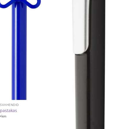
USVAHENDID
 pastakas
+km