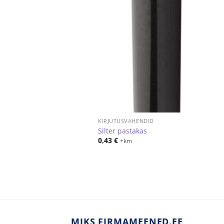
KIRJUTUSVAHENDID
Silter pastakas
0,43
€
+km
MIKS FIRMAMEENED.EE