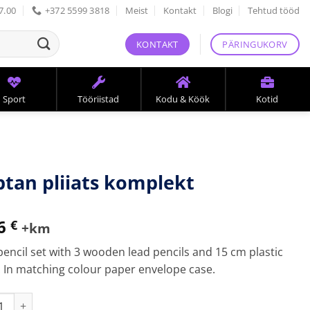
17.00
+372 5599 3818
Meist
Kontakt
Blogi
Tehtud tööd
KONTAKT
PÄRINGUKORV
Sport
Tööriistad
Kodu & Köök
Kotid
ptan pliiats komplekt
96
€
+km
pencil set with 3 wooden lead pencils and 15 cm plastic
. In matching colour paper envelope case.
n pliiats komplekt kogus