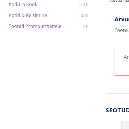
ARVUSTUSE
Kodu ja Köök
(1133)
Kotid & Reisimine
(1243)
Arvu
Tooted Promoüritustele
(18)
Tooteü
Ar
SEOTU