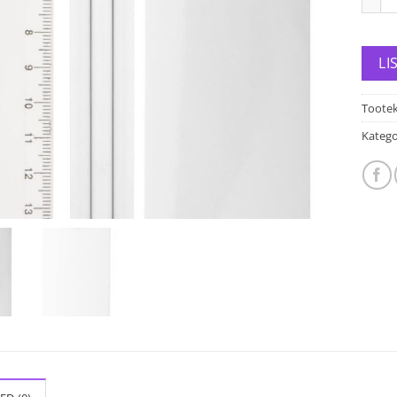
LI
Toote
Katego