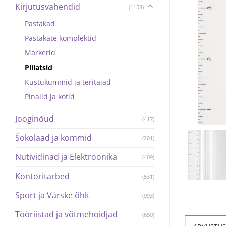
Kirjutusvahendid
(1153)
Pastakad
Pastakate komplektid
Markerid
Pliiatsid
Kustukummid ja teritajad
Pinalid ja kotid
Jooginõud
(417)
Šokolaad ja kommid
(201)
Nutividinad ja Elektroonika
(409)
Kontoritarbed
(531)
Sport ja Värske õhk
(993)
Tööriistad ja võtmehoidjad
(650)