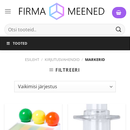
Skip
to
content
Otsi:
TOOTED
ESILEHT
/
KIRJUTUSVAHENDID
/
MARKERID
FILTREERI